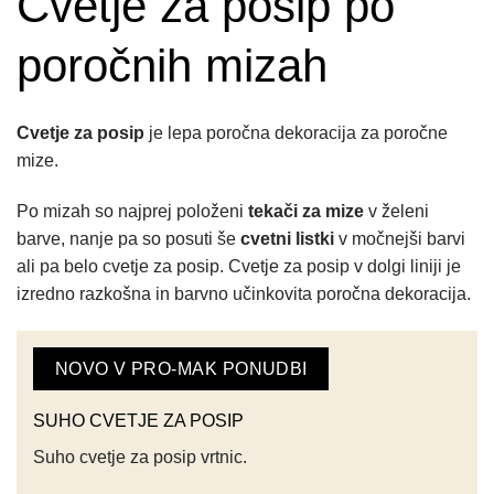
Cvetje za posip po
poročnih mizah
Cvetje za posip
je lepa poročna dekoracija za poročne
mize.
Po mizah so najprej položeni
tekači za mize
v želeni
barve, nanje pa so posuti še
cvetni listki
v močnejši barvi
ali pa belo cvetje za posip. Cvetje za posip v dolgi liniji je
izredno razkošna in barvno učinkovita poročna dekoracija.
NOVO V PRO-MAK PONUDBI
SUHO CVETJE ZA POSIP
Suho cvetje za posip vrtnic.