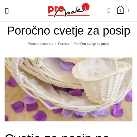
Skoči
na
0
vsebino
Poročno cvetje za posip
Promak ponudba
/
Poroka
/
Poročno cvetje za posip