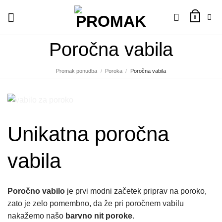
Skoči
na
0
vsebino
Poročna vabila
Promak ponudba
/
Poroka
/
Poročna vabila
Unikatna poročna
vabila
Poročno vabilo
je prvi modni začetek priprav na poroko,
zato je zelo pomembno, da že pri poročnem vabilu
nakažemo našo
barvno nit poroke
.