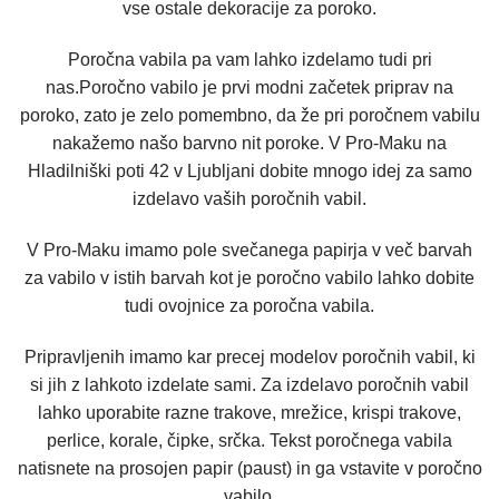
vse ostale dekoracije za poroko.
Poročna vabila pa vam lahko izdelamo tudi pri
nas.Poročno vabilo je prvi modni začetek priprav na
poroko, zato je zelo pomembno, da že pri poročnem vabilu
nakažemo našo barvno nit poroke. V Pro-Maku na
Hladilniški poti 42 v Ljubljani dobite mnogo idej za samo
izdelavo vaših poročnih vabil.
V Pro-Maku imamo pole svečanega papirja v več barvah
za vabilo v istih barvah kot je poročno vabilo lahko dobite
tudi ovojnice za poročna vabila.
Pripravljenih imamo kar precej modelov poročnih vabil, ki
si jih z lahkoto izdelate sami. Za izdelavo poročnih vabil
lahko uporabite razne trakove, mrežice, krispi trakove,
perlice, korale, čipke, srčka. Tekst poročnega vabila
natisnete na prosojen papir (paust) in ga vstavite v poročno
vabilo.