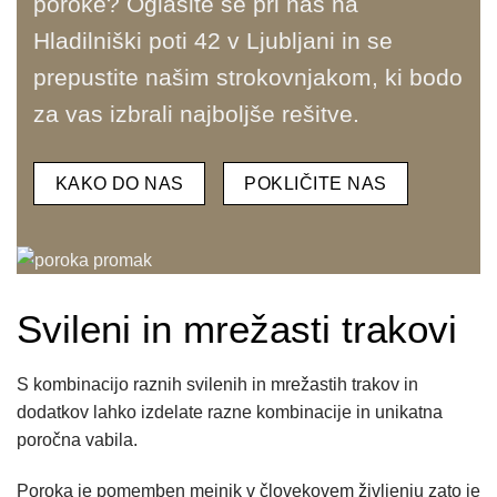
poroke? Oglasite se pri nas na
Hladilniški poti 42 v Ljubljani in se
prepustite našim strokovnjakom, ki bodo
za vas izbrali najboljše rešitve.
KAKO DO NAS
POKLIČITE NAS
Svileni in mrežasti trakovi
S kombinacijo raznih svilenih in mrežastih trakov in
dodatkov lahko izdelate razne kombinacije in unikatna
poročna vabila.
Poroka je pomemben mejnik v človekovem življenju zato je