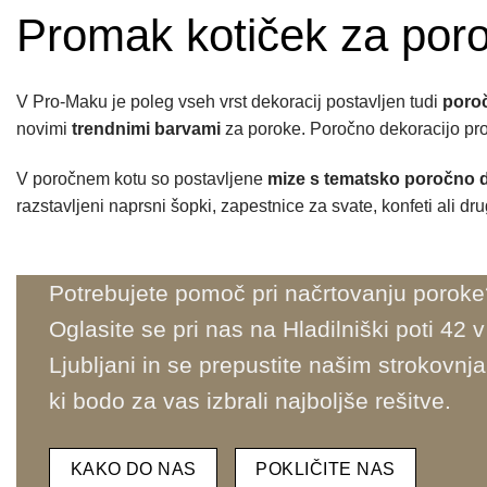
Promak kotiček za por
V Pro-Maku je poleg vseh vrst dekoracij postavljen tudi
poroč
novimi
trendnimi barvami
za poroke. Poročno dekoracijo pr
V poročnem kotu so postavljene
mize s tematsko poročno d
razstavljeni naprsni šopki, zapestnice za svate, konfeti ali dru
Potrebujete pomoč pri načrtovanju poroke
Oglasite se pri nas na Hladilniški poti 42 v
Ljubljani in se prepustite našim strokovnj
ki bodo za vas izbrali najboljše rešitve.
KAKO DO NAS
POKLIČITE NAS