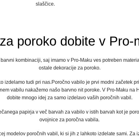
slaščice.
za poroko dobite v Pro
i barvni kombinaciji, saj imamo v Pro-Maku ves potreben materia
ostale dekoracije za poroko.
 izdelamo tudi pri nas.Poročno vabilo je prvi modni začetek pri
em vabilu nakažemo našo barvno nit poroke. V Pro-Maku na Hlad
dobite mnogo idej za samo izdelavo vaših poročnih vabil.
nega papirja v več barvah za vabilo v istih barvah kot je poro
ovojnice za poročna vabila.
ej modelov poročnih vabil, ki si jih z lahkoto izdelate sami. Za 