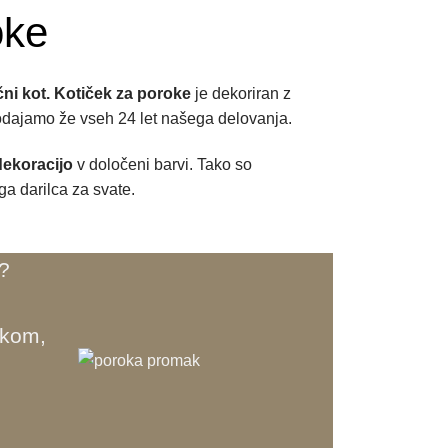
oke
ni kot.
Kotiček za poroke
je dekoriran z
odajamo že vseh 24 let našega delovanja.
ekoracijo
v določeni barvi. Tako so
ga darilca za svate.
?
akom,