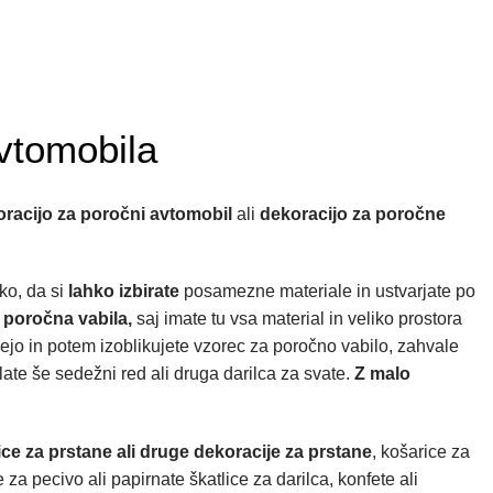
vtomobila
racijo za poročni avtomobil
ali
dekoracijo za poročne
ko, da si
lahko izbirate
posamezne materiale in ustvarjate po
poročna vabila,
saj imate tu vsa material in veliko prostora
ejo in potem izoblikujete vzorec za poročno vabilo, zahvale
late še sedežni red ali druga darilca za svate.
Z malo
ice za prstane ali druge dekoracije za prstane
, košarice za
e za pecivo ali papirnate škatlice za darilca, konfete ali