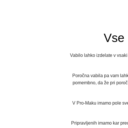
Vse 
Vabilo lahko izdelate v vsak
Poročna vabila pa vam lahko
pomembno, da že pri poročn
V Pro-Maku imamo pole sveča
Pripravljenih imamo kar prec