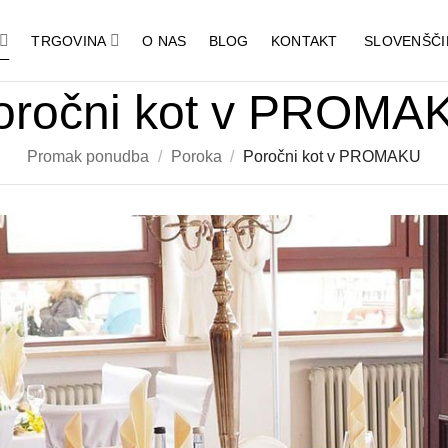
TRGOVINA
O NAS
BLOG
KONTAKT
SLOVENŠČI
oročni kot v PROMA
Promak ponudba
/
Poroka
/
Poročni kot v PROMAKU