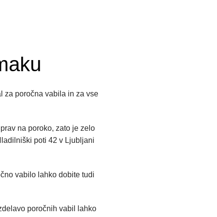
-maku
l za poročna vabila in za vse
prav na poroko, zato je zelo
ilniški poti 42 v Ljubljani
čno vabilo lahko dobite tudi
izdelavo poročnih vabil lahko